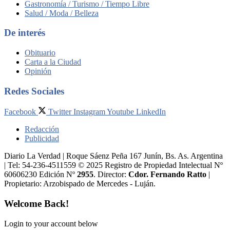
Gastronomía / Turismo / Tiempo Libre
Salud / Moda / Belleza
De interés
Obituario
Carta a la Ciudad
Opinión
Redes Sociales
Facebook
Twitter
Instagram
Youtube
LinkedIn
Redacción
Publicidad
Diario La Verdad | Roque Sáenz Peña 167 Junín, Bs. As. Argentina
| Tel: 54-236-4511559 © 2025 Registro de Propiedad Intelectual Nº
60606230 Edición Nº
2955
. Director:​
Cdor. Fernando Ratto
|
Propietario:​ Arzobispado de Mercedes - Luján.
Welcome Back!
Login to your account below