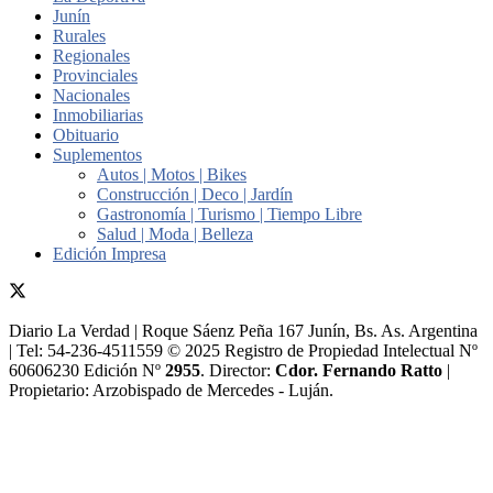
Junín
Rurales
Regionales
Provinciales
Nacionales
Inmobiliarias
Obituario
Suplementos
Autos | Motos | Bikes
Construcción | Deco | Jardín
Gastronomía | Turismo | Tiempo Libre
Salud | Moda | Belleza
Edición Impresa
Diario La Verdad | Roque Sáenz Peña 167 Junín, Bs. As. Argentina
| Tel: 54-236-4511559 © 2025 Registro de Propiedad Intelectual Nº
60606230 Edición Nº
2955
. Director:​
Cdor. Fernando Ratto
|
Propietario:​ Arzobispado de Mercedes - Luján.