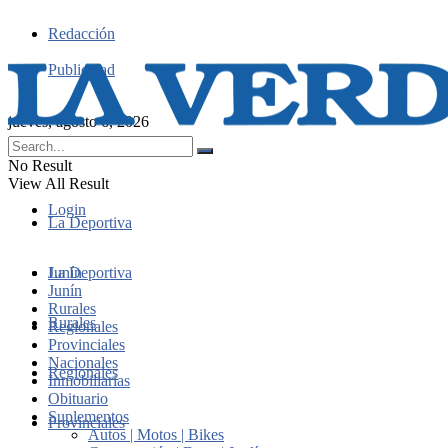
Redacción
Publicidad
jueves, agosto 6, 2026
No Result
View All Result
Login
La Deportiva
Junín
La Deportiva
Junín
Rurales
Rurales
Regionales
Provinciales
Nacionales
Regionales
Inmobiliarias
Obituario
Suplementos
Provinciales
Autos | Motos | Bikes