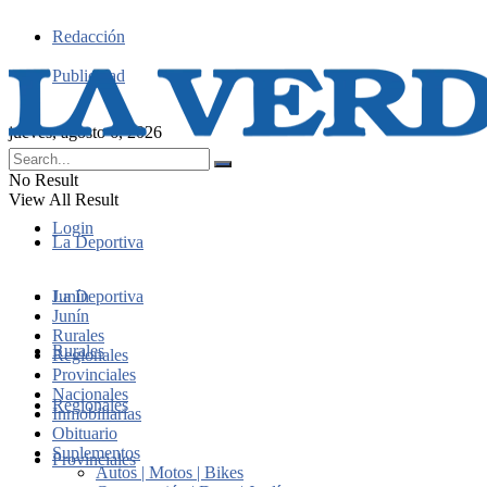
Redacción
Publicidad
jueves, agosto 6, 2026
No Result
View All Result
Login
La Deportiva
Junín
La Deportiva
Junín
Rurales
Rurales
Regionales
Provinciales
Nacionales
Regionales
Inmobiliarias
Obituario
Suplementos
Provinciales
Autos | Motos | Bikes