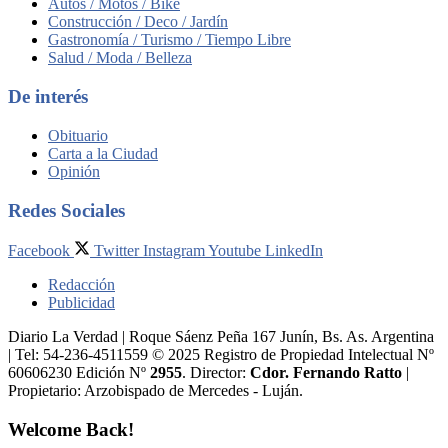
Autos / Motos / Bike
Construcción / Deco / Jardín
Gastronomía / Turismo / Tiempo Libre
Salud / Moda / Belleza
De interés
Obituario
Carta a la Ciudad
Opinión
Redes Sociales
Facebook
Twitter
Instagram
Youtube
LinkedIn
Redacción
Publicidad
Diario La Verdad | Roque Sáenz Peña 167 Junín, Bs. As. Argentina
| Tel: 54-236-4511559 © 2025 Registro de Propiedad Intelectual Nº
60606230 Edición Nº
2955
. Director:​
Cdor. Fernando Ratto
|
Propietario:​ Arzobispado de Mercedes - Luján.
Welcome Back!