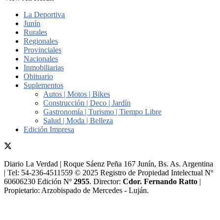
La Deportiva
Junín
Rurales
Regionales
Provinciales
Nacionales
Inmobiliarias
Obituario
Suplementos
Autos | Motos | Bikes
Construcción | Deco | Jardín
Gastronomía | Turismo | Tiempo Libre
Salud | Moda | Belleza
Edición Impresa
Diario La Verdad | Roque Sáenz Peña 167 Junín, Bs. As. Argentina
| Tel: 54-236-4511559 © 2025 Registro de Propiedad Intelectual Nº
60606230 Edición Nº
2955
. Director:​
Cdor. Fernando Ratto
|
Propietario:​ Arzobispado de Mercedes - Luján.