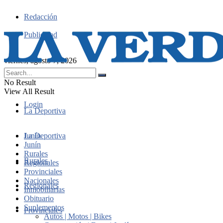
Redacción
Publicidad
viernes, agosto 7, 2026
No Result
View All Result
Login
La Deportiva
Junín
La Deportiva
Junín
Rurales
Rurales
Regionales
Provinciales
Nacionales
Regionales
Inmobiliarias
Obituario
Suplementos
Provinciales
Autos | Motos | Bikes