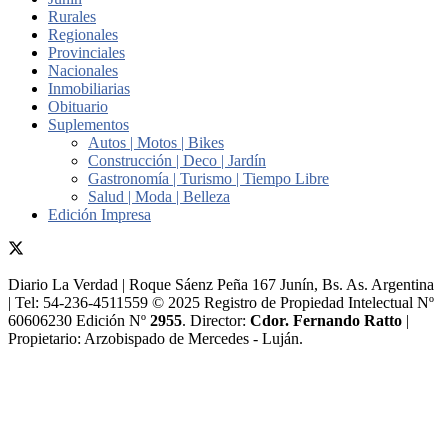
Rurales
Regionales
Provinciales
Nacionales
Inmobiliarias
Obituario
Suplementos
Autos | Motos | Bikes
Construcción | Deco | Jardín
Gastronomía | Turismo | Tiempo Libre
Salud | Moda | Belleza
Edición Impresa
Diario La Verdad | Roque Sáenz Peña 167 Junín, Bs. As. Argentina
| Tel: 54-236-4511559 © 2025 Registro de Propiedad Intelectual Nº
60606230 Edición Nº
2955
. Director:​
Cdor. Fernando Ratto
|
Propietario:​ Arzobispado de Mercedes - Luján.