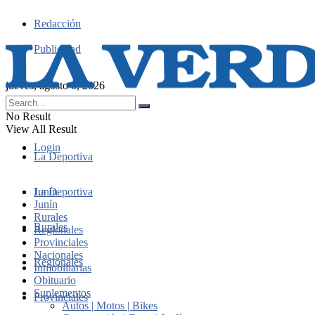
Redacción
Publicidad
jueves, agosto 6, 2026
No Result
View All Result
Login
La Deportiva
Junín
La Deportiva
Junín
Rurales
Rurales
Regionales
Provinciales
Nacionales
Regionales
Inmobiliarias
Obituario
Suplementos
Provinciales
Autos | Motos | Bikes