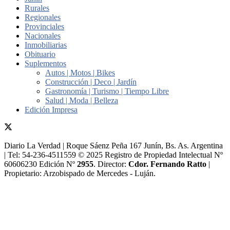
Rurales
Regionales
Provinciales
Nacionales
Inmobiliarias
Obituario
Suplementos
Autos | Motos | Bikes
Construcción | Deco | Jardín
Gastronomía | Turismo | Tiempo Libre
Salud | Moda | Belleza
Edición Impresa
Diario La Verdad | Roque Sáenz Peña 167 Junín, Bs. As. Argentina
| Tel: 54-236-4511559 © 2025 Registro de Propiedad Intelectual Nº
60606230 Edición Nº
2955
. Director:​
Cdor. Fernando Ratto
|
Propietario:​ Arzobispado de Mercedes - Luján.