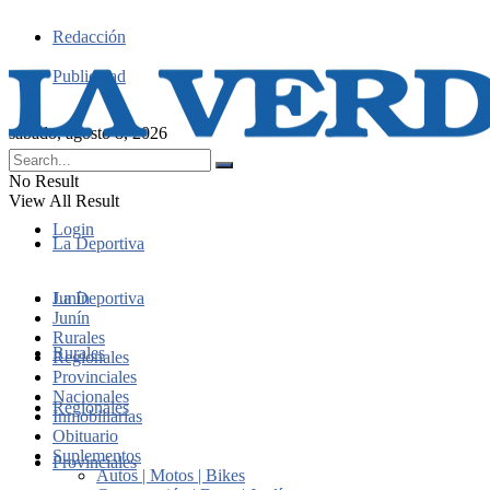
Redacción
Publicidad
sábado, agosto 8, 2026
No Result
View All Result
Login
La Deportiva
Junín
La Deportiva
Junín
Rurales
Rurales
Regionales
Provinciales
Nacionales
Regionales
Inmobiliarias
Obituario
Suplementos
Provinciales
Autos | Motos | Bikes