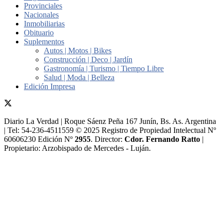
Provinciales
Nacionales
Inmobiliarias
Obituario
Suplementos
Autos | Motos | Bikes
Construcción | Deco | Jardín
Gastronomía | Turismo | Tiempo Libre
Salud | Moda | Belleza
Edición Impresa
Diario La Verdad | Roque Sáenz Peña 167 Junín, Bs. As. Argentina
| Tel: 54-236-4511559 © 2025 Registro de Propiedad Intelectual Nº
60606230 Edición Nº
2955
. Director:​
Cdor. Fernando Ratto
|
Propietario:​ Arzobispado de Mercedes - Luján.