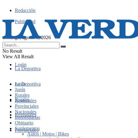
Redacción
Publicidad
domingo, agosto 9, 2026
No Result
View All Result
Login
La Deportiva
Junín
La Deportiva
Junín
Rurales
Rurales
Regionales
Provinciales
Nacionales
Regionales
Inmobiliarias
Obituario
Suplementos
Provinciales
Autos | Motos | Bikes