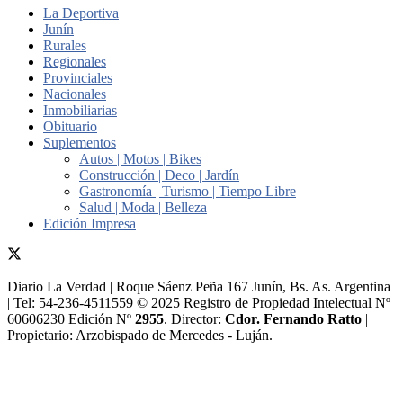
La Deportiva
Junín
Rurales
Regionales
Provinciales
Nacionales
Inmobiliarias
Obituario
Suplementos
Autos | Motos | Bikes
Construcción | Deco | Jardín
Gastronomía | Turismo | Tiempo Libre
Salud | Moda | Belleza
Edición Impresa
Diario La Verdad | Roque Sáenz Peña 167 Junín, Bs. As. Argentina
| Tel: 54-236-4511559 © 2025 Registro de Propiedad Intelectual Nº
60606230 Edición Nº
2955
. Director:​
Cdor. Fernando Ratto
|
Propietario:​ Arzobispado de Mercedes - Luján.