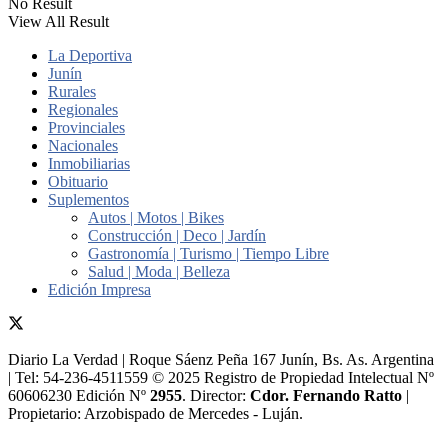
No Result
View All Result
La Deportiva
Junín
Rurales
Regionales
Provinciales
Nacionales
Inmobiliarias
Obituario
Suplementos
Autos | Motos | Bikes
Construcción | Deco | Jardín
Gastronomía | Turismo | Tiempo Libre
Salud | Moda | Belleza
Edición Impresa
Diario La Verdad | Roque Sáenz Peña 167 Junín, Bs. As. Argentina
| Tel: 54-236-4511559 © 2025 Registro de Propiedad Intelectual Nº
60606230 Edición Nº
2955
. Director:​
Cdor. Fernando Ratto
|
Propietario:​ Arzobispado de Mercedes - Luján.