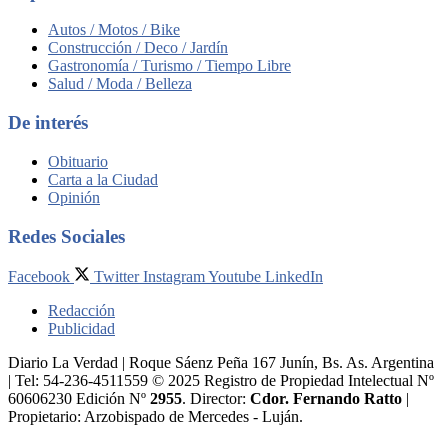
Autos / Motos / Bike
Construcción / Deco / Jardín
Gastronomía / Turismo / Tiempo Libre
Salud / Moda / Belleza
De interés
Obituario
Carta a la Ciudad
Opinión
Redes Sociales
Facebook
Twitter
Instagram
Youtube
LinkedIn
Redacción
Publicidad
Diario La Verdad | Roque Sáenz Peña 167 Junín, Bs. As. Argentina
| Tel: 54-236-4511559 © 2025 Registro de Propiedad Intelectual Nº
60606230 Edición Nº
2955
. Director:​
Cdor. Fernando Ratto
|
Propietario:​ Arzobispado de Mercedes - Luján.