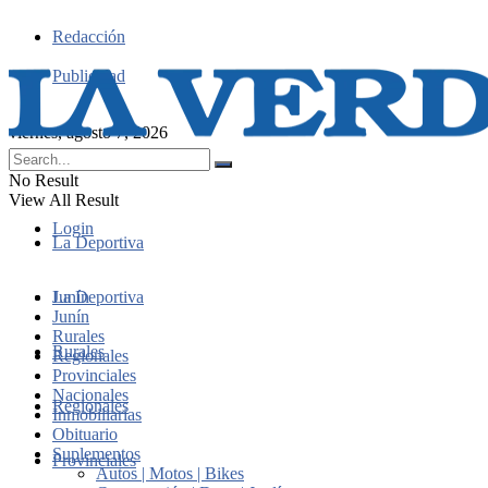
Redacción
Publicidad
viernes, agosto 7, 2026
No Result
View All Result
Login
La Deportiva
Junín
La Deportiva
Junín
Rurales
Rurales
Regionales
Provinciales
Nacionales
Regionales
Inmobiliarias
Obituario
Suplementos
Provinciales
Autos | Motos | Bikes