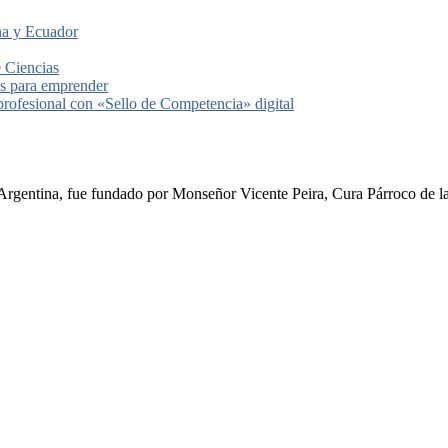
ina y Ecuador
e Ciencias
les para emprender
 profesional con «Sello de Competencia» digital
rgentina, fue fundado por Monseñor Vicente Peira, Cura Párroco de la I