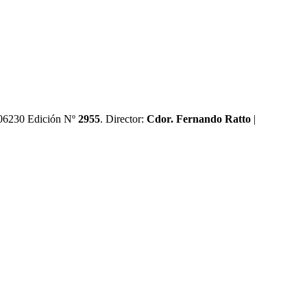
0606230 Edición Nº
2955
. Director:​
Cdor. Fernando Ratto
|