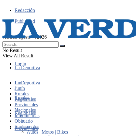
Redacción
Publicidad
viernes, agosto 7, 2026
No Result
View All Result
Login
La Deportiva
Junín
La Deportiva
Junín
Rurales
Rurales
Regionales
Provinciales
Nacionales
Regionales
Inmobiliarias
Obituario
Suplementos
Provinciales
Autos | Motos | Bikes