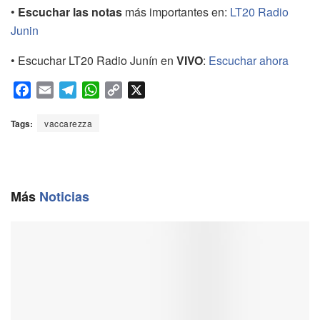
•
Escuchar las notas
más importantes en:
LT20 Radio
Junin
• Escuchar LT20 Radio Junín en
VIVO
:
Escuchar ahora
F
E
T
W
C
X
a
m
e
h
o
c
a
l
a
p
Tags:
vaccarezza
e
i
e
t
y
b
l
g
s
L
o
r
A
i
o
a
p
n
Más
Noticias
k
m
p
k