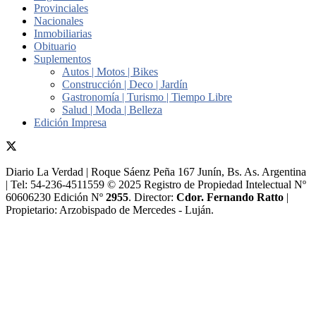
Provinciales
Nacionales
Inmobiliarias
Obituario
Suplementos
Autos | Motos | Bikes
Construcción | Deco | Jardín
Gastronomía | Turismo | Tiempo Libre
Salud | Moda | Belleza
Edición Impresa
Diario La Verdad | Roque Sáenz Peña 167 Junín, Bs. As. Argentina
| Tel: 54-236-4511559 © 2025 Registro de Propiedad Intelectual Nº
60606230 Edición Nº
2955
. Director:​
Cdor. Fernando Ratto
|
Propietario:​ Arzobispado de Mercedes - Luján.