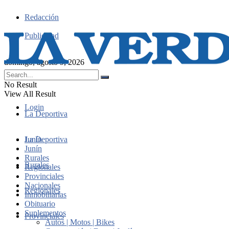
Redacción
Publicidad
domingo, agosto 9, 2026
No Result
View All Result
Login
La Deportiva
Junín
La Deportiva
Junín
Rurales
Rurales
Regionales
Provinciales
Nacionales
Regionales
Inmobiliarias
Obituario
Suplementos
Provinciales
Autos | Motos | Bikes