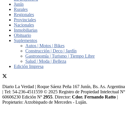
Junín
Rurales
Regionales
Provinciales
Nacionales
Inmobiliarias
Obituario
Suplementos
Autos | Motos | Bikes
Construcción | Deco | Jardín
Gastronomía | Turismo | Tiempo Libre
Salud | Moda | Belleza
Edición Impresa
Diario La Verdad | Roque Sáenz Peña 167 Junín, Bs. As. Argentina
| Tel: 54-236-4511559 © 2025 Registro de Propiedad Intelectual Nº
60606230 Edición Nº
2955
. Director:​
Cdor. Fernando Ratto
|
Propietario:​ Arzobispado de Mercedes - Luján.