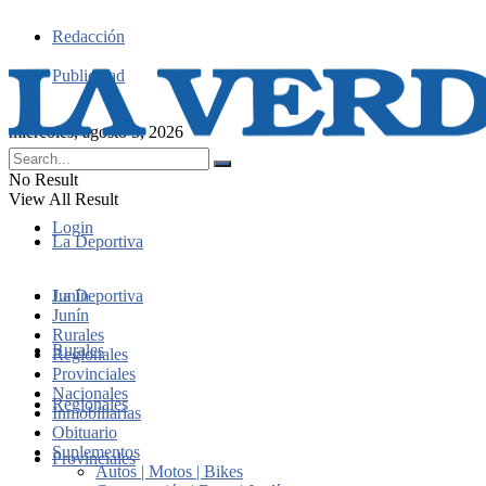
Redacción
Publicidad
miércoles, agosto 5, 2026
No Result
View All Result
Login
La Deportiva
Junín
La Deportiva
Junín
Rurales
Rurales
Regionales
Provinciales
Nacionales
Regionales
Inmobiliarias
Obituario
Suplementos
Provinciales
Autos | Motos | Bikes