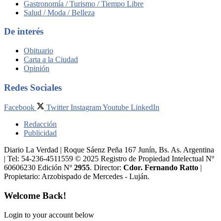
Gastronomía / Turismo / Tiempo Libre
Salud / Moda / Belleza
De interés
Obituario
Carta a la Ciudad
Opinión
Redes Sociales
Facebook
Twitter
Instagram
Youtube
LinkedIn
Redacción
Publicidad
Diario La Verdad | Roque Sáenz Peña 167 Junín, Bs. As. Argentina
| Tel: 54-236-4511559 © 2025 Registro de Propiedad Intelectual Nº
60606230 Edición Nº
2955
. Director:​
Cdor. Fernando Ratto
|
Propietario:​ Arzobispado de Mercedes - Luján.
Welcome Back!
Login to your account below