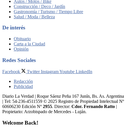
Autos / Motos / Bike
Construcción / Deco / Jardín
Gastronomía / Turismo / Tiempo Libre
Salud / Moda / Belleza
De interés
Obituario
Carta a la Ciudad
Opinión
Redes Sociales
Facebook
Twitter
Instagram
Youtube
LinkedIn
Redacción
Publicidad
Diario La Verdad | Roque Sáenz Peña 167 Junín, Bs. As. Argentina
| Tel: 54-236-4511559 © 2025 Registro de Propiedad Intelectual Nº
60606230 Edición Nº
2955
. Director:​
Cdor. Fernando Ratto
|
Propietario:​ Arzobispado de Mercedes - Luján.
Welcome Back!