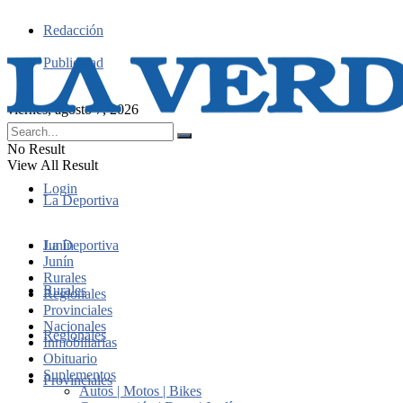
Redacción
Publicidad
viernes, agosto 7, 2026
No Result
View All Result
Login
La Deportiva
Junín
La Deportiva
Junín
Rurales
Rurales
Regionales
Provinciales
Nacionales
Regionales
Inmobiliarias
Obituario
Suplementos
Provinciales
Autos | Motos | Bikes