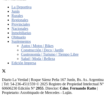
La Deportiva
Junín
Rurales
Regionales
Provinciales
Nacionales
Inmobiliarias
Obituario
Suplementos
Autos | Motos | Bikes
Construcción | Deco | Jardín
Gastronomía | Turismo | Tiempo Libre
Salud | Moda | Belleza
Edición Impresa
Diario La Verdad | Roque Sáenz Peña 167 Junín, Bs. As. Argentina
| Tel: 54-236-4511559 © 2025 Registro de Propiedad Intelectual Nº
60606230 Edición Nº
2955
. Director:​
Cdor. Fernando Ratto
|
Propietario:​ Arzobispado de Mercedes - Luján.