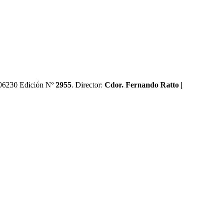
0606230 Edición Nº
2955
. Director:​
Cdor. Fernando Ratto
|