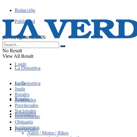
Redacción
Publicidad
jueves, agosto 6, 2026
No Result
View All Result
Login
La Deportiva
Junín
La Deportiva
Junín
Rurales
Rurales
Regionales
Provinciales
Nacionales
Regionales
Inmobiliarias
Obituario
Suplementos
Provinciales
Autos | Motos | Bikes