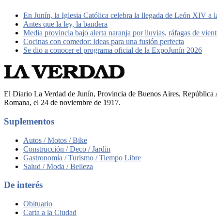
En Junín, la Iglesia Católica celebra la llegada de León XIV a 
Antes que la ley, la bandera
Media provincia bajo alerta naranja por lluvias, ráfagas de vien
Cocinas con comedor: ideas para una fusión perfecta
Se dio a conocer el programa oficial de la ExpoJunín 2026
El Diario La Verdad de Junín, Provincia de Buenos Aires, República A
Romana, el 24 de noviembre de 1917.
Suplementos
Autos / Motos / Bike
Construcción / Deco / Jardín
Gastronomía / Turismo / Tiempo Libre
Salud / Moda / Belleza
De interés
Obituario
Carta a la Ciudad