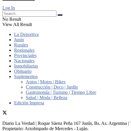
Log In
No Result
View All Result
La Deportiva
Junín
Rurales
Regionales
Provinciales
Nacionales
Inmobiliarias
Obituario
Suplementos
Autos | Motos | Bikes
Construcción | Deco | Jardín
Gastronomía | Turismo | Tiempo Libre
Salud | Moda | Belleza
Edición Impresa
Diario La Verdad | Roque Sáenz Peña 167 Junín, Bs. As. Argentina 
Propietario:​ Arzobispado de Mercedes - Luján.