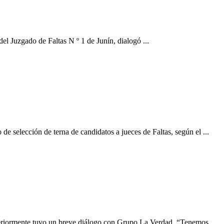
el Juzgado de Faltas N º 1 de Junín, dialogó ...
de selección de terna de candidatos a jueces de Faltas, según el ...
steriormente tuvo un breve diálogo con Grupo La Verdad. “Tenemos ...