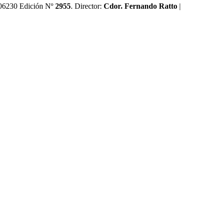
0606230 Edición Nº
2955
. Director:​
Cdor. Fernando Ratto
|