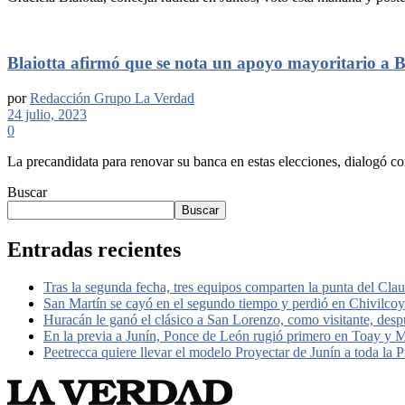
Blaiotta afirmó que se nota un apoyo mayoritario a 
por
Redacción Grupo La Verdad
24 julio, 2023
0
La precandidata para renovar su banca en estas elecciones, dialogó co
Buscar
Buscar
Entradas recientes
Tras la segunda fecha, tres equipos comparten la punta del Cla
San Martín se cayó en el segundo tiempo y perdió en Chivilcoy
Huracán le ganó el clásico a San Lorenzo, como visitante, des
En la previa a Junín, Ponce de León rugió primero en Toay y Mo
Peetrecca quiere llevar el modelo Proyectar de Junín a toda la P