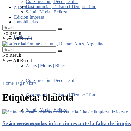
Construcción | Deco | Jardín
Gastronomía | Turismo | Tiempo Libre
Nacionales
Salud | Moda | Belleza
Edición Impresa
Inmobiliarias
No Result
Obituario
View All Result
Suplementos
No Result
View All Result
Autos | Motos | Bikes
Construcción | Deco | Jardín
Home
Tag
blaiotta
Etiqueta:
blaiotta
Gastronomía | Turismo | Tiempo Libre
Salud | Moda | Belleza
Se incrementan las infracciones ante la falta de limpie
Edición Impresa