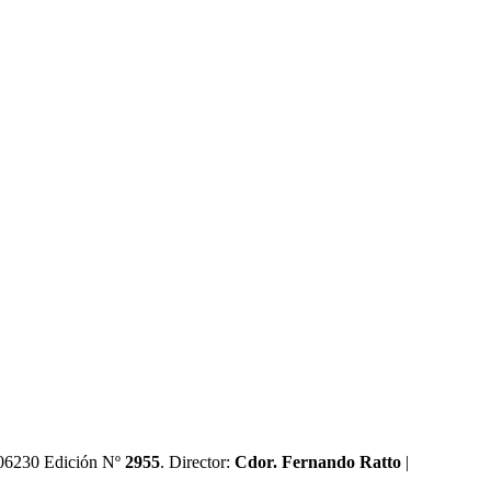
0606230 Edición Nº
2955
. Director:​
Cdor. Fernando Ratto
|