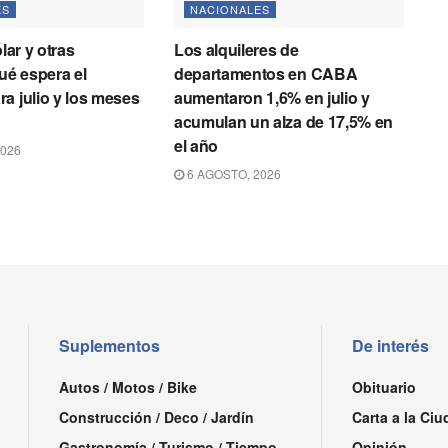
ES
NACIONALES
ólar y otras
Los alquileres de
qué espera el
departamentos en CABA
a julio y los meses
aumentaron 1,6% en julio y
acumulan un alza de 17,5% en
el año
2026
6 AGOSTO, 2026
Suplementos
De interés
Autos / Motos / Bike
Obituario
Construcción / Deco / Jardín
Carta a la Ciu
Gastronomía / Turismo / Tiempo
Opinión