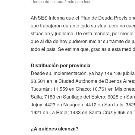
Tiempo de Lectura:2 min para leer
ANSES informa que el Plan de Deuda Previsional
que trabajaron durante toda su vida, pero no cu
situación y jubilarse. De esta manera, por medi
que al día de hoy pudieron iniciar su trámite de 
todo el país. Se estima que, gracias a esta medid
Distribución por provincia
Desde su implementación, ya hay 149.136 jubila
28.501 en la Ciudad Autónoma de Buenos Aires;
Tucumán; 11.559 en Chaco; 10.761 en Misiones; 
Salta; 7183 en Santiago del Estero; 6028 en Sa
Jujuy; 4423 en Neuquén; 4412 en San Luis; 35
1921 en La Rioja; 1433 en Santa Cruz y 955 en T
¿A quiénes alcanza?